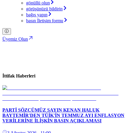
gönüllü olun
görüşünüzü bildirin
bağış yapın
basın İletişim formu
Üyemiz Olun
İttifak Haberleri
Türkiye İttifakı Partisi
İttifak Haberleri
PARTİ SÖZCÜMÜZ SAYIN KENAN HALUK
BAYTEMİR'DEN TÜİK'İN TEMMUZ AYI ENFLASYON
VERİLERİNE İLİŞKİN BASIN AÇIKLAMASI
3 Ağustos 2026
- 11:00