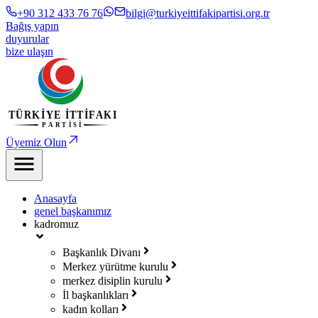
+90 312 433 76 76
bilgi@turkiyeittifakipartisi.org.tr
Bağış yapın
duyurular
bize ulaşın
Üyemiz Olun
Anasayfa
genel başkanımız
kadromuz
Başkanlık Divanı
Merkez yürütme kurulu
merkez disiplin kurulu
İl başkanlıkları
kadın kolları