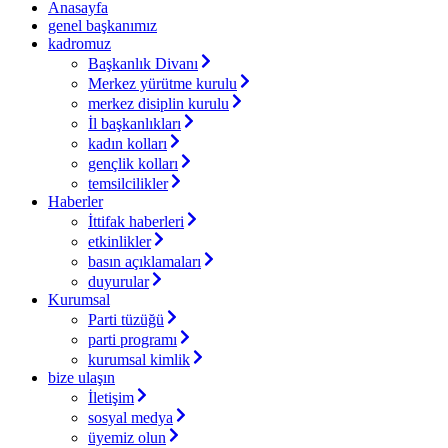
Anasayfa
genel başkanımız
kadromuz
Başkanlık Divanı
Merkez yürütme kurulu
merkez disiplin kurulu
İl başkanlıkları
kadın kolları
gençlik kolları
temsilcilikler
Haberler
İttifak haberleri
etkinlikler
basın açıklamaları
duyurular
Kurumsal
Parti tüzüğü
parti programı
kurumsal kimlik
bize ulaşın
İletişim
sosyal medya
üyemiz olun