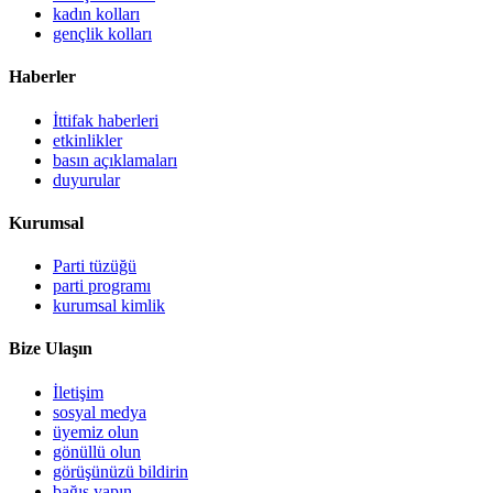
kadın kolları
gençlik kolları
Haberler
İttifak haberleri
etkinlikler
basın açıklamaları
duyurular
Kurumsal
Parti tüzüğü
parti programı
kurumsal kimlik
Bize Ulaşın
İletişim
sosyal medya
üyemiz olun
gönüllü olun
görüşünüzü bildirin
bağış yapın