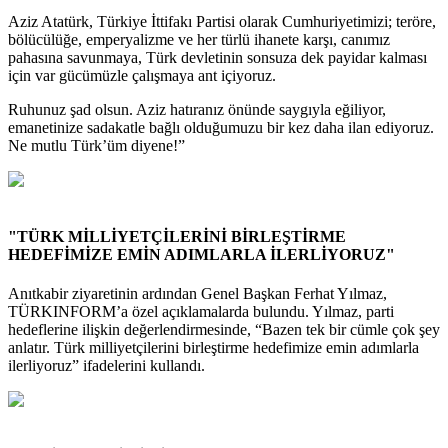
Aziz Atatürk, Türkiye İttifakı Partisi olarak Cumhuriyetimizi; teröre,
bölücülüğe, emperyalizme ve her türlü ihanete karşı, canımız
pahasına savunmaya, Türk devletinin sonsuza dek payidar kalması
için var gücümüzle çalışmaya ant içiyoruz.
Ruhunuz şad olsun. Aziz hatıranız önünde saygıyla eğiliyor,
emanetinize sadakatle bağlı olduğumuzu bir kez daha ilan ediyoruz.
Ne mutlu Türk’üm diyene!”
"TÜRK MİLLİYETÇİLERİNİ BİRLEŞTİRME
HEDEFİMİZE EMİN ADIMLARLA İLERLİYORUZ"
Anıtkabir ziyaretinin ardından Genel Başkan Ferhat Yılmaz,
TÜRKINFORM’a özel açıklamalarda bulundu. Yılmaz, parti
hedeflerine ilişkin değerlendirmesinde, “Bazen tek bir cümle çok şey
anlatır. Türk milliyetçilerini birleştirme hedefimize emin adımlarla
ilerliyoruz” ifadelerini kullandı.