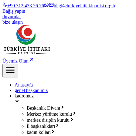
+90 312 433 76 76
bilgi@turkiyeittifakipartisi.org.tr
Bağış yapın
duyurular
bize ulaşın
Üyemiz Olun
Anasayfa
genel başkanımız
kadromuz
Başkanlık Divanı
Merkez yürütme kurulu
merkez disiplin kurulu
İl başkanlıkları
kadın kolları