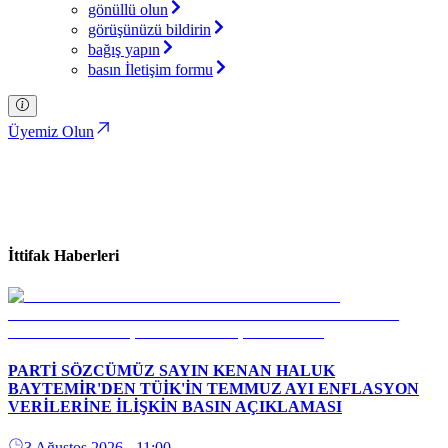
gönüllü olun
görüşünüzü bildirin
bağış yapın
basın İletişim formu
Üyemiz Olun
İttifak Haberleri
Türkiye İttifakı Partisi
İttifak Haberleri
PARTİ SÖZCÜMÜZ SAYIN KENAN HALUK
BAYTEMİR'DEN TÜİK'İN TEMMUZ AYI ENFLASYON
VERİLERİNE İLİŞKİN BASIN AÇIKLAMASI
3 Ağustos 2026
- 11:00