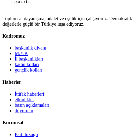
Toplumsal dayanışma, adalet ve eşitlik için çalışıyoruz. Demokratik
değerlerle güçlü bir Türkiye inşa ediyoruz.
Kadromuz
başkanlık divanı
M.Y.K
İl başkanlıkları
kadın kolları
gençlik kolları
Haberler
İttifak haberleri
etkinlikler
basın açıklamaları
duyurular
Kurumsal
Parti tüzüğü