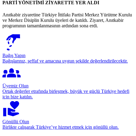
PARTİ YÖNETİMİ ZİYARETTE YER ALDI
Anıtkabir ziyaretine Türkiye İttifakı Partisi Merkez Yürütme Kurulu
ve Merkez Disiplin Kurulu üyeleri de katıldı. Ziyaret, Anıtkabir
programının tamamlanmasının ardından sona erdi.
Bağış Yapın
Bağışlarınız, şeffaf ve amacına uygun şekilde değerlendirilecektir.
Üyemiz Olun
Ortak değerler etrafında birleşmek, büyük ve güçlü Türkiye hedefi
için bize katılın.
Gönüllü Olun
Birlikte çalışarak Türkiye’ye hizmet etmek için gönüllü olun.