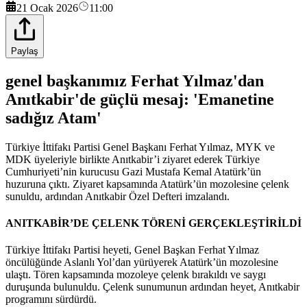
21 Ocak 2026
11:00
Paylaş
genel başkanımız Ferhat Yılmaz'dan
Anıtkabir'de güçlü mesaj: 'Emanetine
sadığız Atam'
Türkiye İttifakı Partisi Genel Başkanı Ferhat Yılmaz, MYK ve
MDK üyeleriyle birlikte Anıtkabir’i ziyaret ederek Türkiye
Cumhuriyeti’nin kurucusu Gazi Mustafa Kemal Atatürk’ün
huzuruna çıktı. Ziyaret kapsamında Atatürk’ün mozolesine çelenk
sunuldu, ardından Anıtkabir Özel Defteri imzalandı.
ANITKABİR’DE ÇELENK TÖRENİ GERÇEKLEŞTİRİLDİ
Türkiye İttifakı Partisi heyeti, Genel Başkan Ferhat Yılmaz
öncülüğünde Aslanlı Yol’dan yürüyerek Atatürk’ün mozolesine
ulaştı. Tören kapsamında mozoleye çelenk bırakıldı ve saygı
duruşunda bulunuldu. Çelenk sunumunun ardından heyet, Anıtkabir
programını sürdürdü.