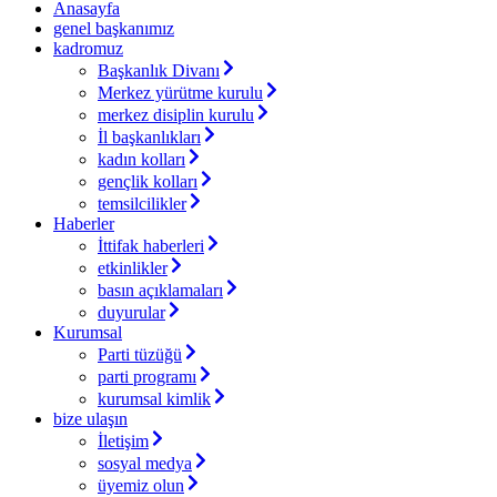
Anasayfa
genel başkanımız
kadromuz
Başkanlık Divanı
Merkez yürütme kurulu
merkez disiplin kurulu
İl başkanlıkları
kadın kolları
gençlik kolları
temsilcilikler
Haberler
İttifak haberleri
etkinlikler
basın açıklamaları
duyurular
Kurumsal
Parti tüzüğü
parti programı
kurumsal kimlik
bize ulaşın
İletişim
sosyal medya
üyemiz olun