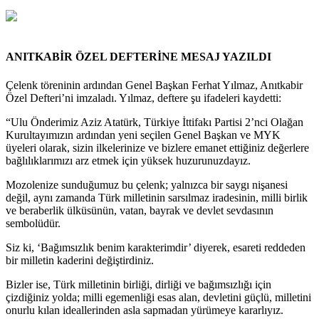
ANITKABİR ÖZEL DEFTERİNE MESAJ YAZILDI
Çelenk töreninin ardından Genel Başkan Ferhat Yılmaz, Anıtkabir
Özel Defteri’ni imzaladı. Yılmaz, deftere şu ifadeleri kaydetti:
“Ulu Önderimiz Aziz Atatürk, Türkiye İttifakı Partisi 2’nci Olağan
Kurultayımızın ardından yeni seçilen Genel Başkan ve MYK
üyeleri olarak, sizin ilkelerinize ve bizlere emanet ettiğiniz değerlere
bağlılıklarımızı arz etmek için yüksek huzurunuzdayız.
Mozolenize sunduğumuz bu çelenk; yalnızca bir saygı nişanesi
değil, aynı zamanda Türk milletinin sarsılmaz iradesinin, milli birlik
ve beraberlik ülküsünün, vatan, bayrak ve devlet sevdasının
sembolüdür.
Siz ki, ‘Bağımsızlık benim karakterimdir’ diyerek, esareti reddeden
bir milletin kaderini değiştirdiniz.
Bizler ise, Türk milletinin birliği, dirliği ve bağımsızlığı için
çizdiğiniz yolda; milli egemenliği esas alan, devletini güçlü, milletini
onurlu kılan ideallerinden asla sapmadan yürümeye kararlıyız.