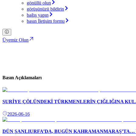
gönüllü olun
görüşünüzü bildirin
bağış yapın
basın İletişim formu
Üyemiz Olun
Basın Açıklamaları
Türkiye İttifakı Partisi
Basın Açıklamaları
SURİYE ÇÖLÜNDEKİ TÜRKMENLERİN ÇIĞLIĞINA KU
2026-06-16
DÜN ŞANLIURFA’DA, BUGÜN KAHRAMANMARAŞ’TA… Y