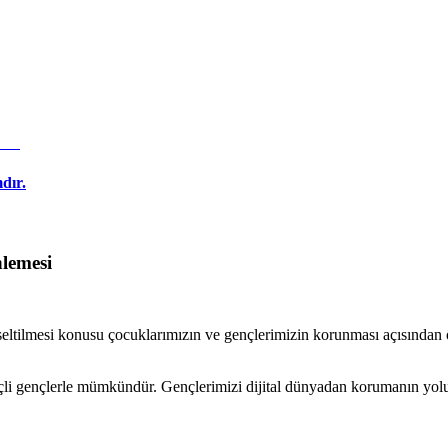
dır.
lemesi
tilmesi konusu çocuklarımızın ve gençlerimizin korunması açısından ö
linçli gençlerle mümkündür. Gençlerimizi dijital dünyadan korumanın yolu y