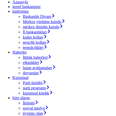
Anasayfa
genel başkanımız
kadromuz
Başkanlık Divanı
Merkez yürütme kurulu
merkez disiplin kurulu
İl başkanlıkları
kadın kolları
gençlik kolları
temsilcilikler
Haberler
İttifak haberleri
etkinlikler
basın açıklamaları
duyurular
Kurumsal
Parti tüzüğü
parti programı
kurumsal kimlik
bize ulaşın
İletişim
sosyal medya
üyemiz olun