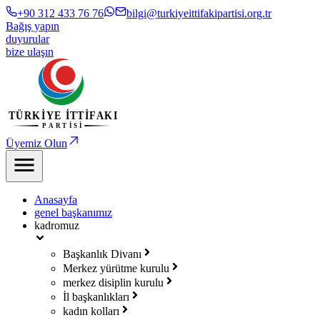
+90 312 433 76 76
bilgi@turkiyeittifakipartisi.org.tr
Bağış yapın
duyurular
bize ulaşın
Üyemiz Olun
Anasayfa
genel başkanımız
kadromuz
Başkanlık Divanı
Merkez yürütme kurulu
merkez disiplin kurulu
İl başkanlıkları
kadın kolları