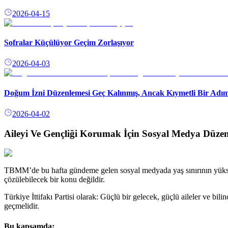
2026-04-15
Sofralar Küçülüyor Geçim Zorlaşıyor
2026-04-03
Doğum İzni Düzenlemesi Geç Kalınmış, Ancak Kıymetli Bir Adım
2026-04-02
Aileyi Ve Gençliği Korumak İçin Sosyal Medya Düzen
TBMM’de bu hafta gündeme gelen sosyal medyada yaş sınırının yüksel
çözülebilecek bir konu değildir.
Türkiye İttifakı Partisi olarak: Güçlü bir gelecek, güçlü aileler ve bi
geçmelidir.
Bu kapsamda;