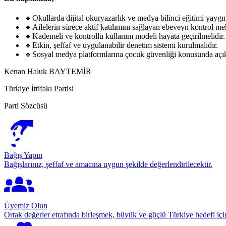
🔹
Okullarda dijital okuryazarlık ve medya bilinci eğitimi yaygınl
🔹
Ailelerin sürece aktif katılımını sağlayan ebeveyn kontrol me
🔹
Kademeli ve kontrollü kullanım modeli hayata geçirilmelidir.
🔹
Etkin, şeffaf ve uygulanabilir denetim sistemi kurulmalıdır.
🔹
Sosyal medya platformlarına çocuk güvenliği konusunda açık 
Kenan Haluk BAYTEMİR
Türkiye İttifakı Partisi
Parti Sözcüsü
Bağış Yapın
Bağışlarınız, şeffaf ve amacına uygun şekilde değerlendirilecektir.
Üyemiz Olun
Ortak değerler etrafında birleşmek, büyük ve güçlü Türkiye hedefi için