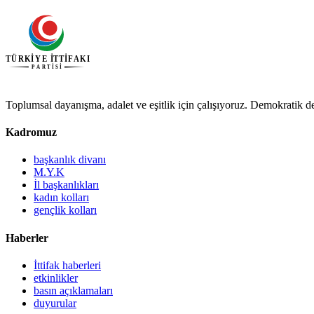
Toplumsal dayanışma, adalet ve eşitlik için çalışıyoruz. Demokratik de
Kadromuz
başkanlık divanı
M.Y.K
İl başkanlıkları
kadın kolları
gençlik kolları
Haberler
İttifak haberleri
etkinlikler
basın açıklamaları
duyurular