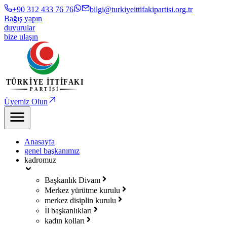
+90 312 433 76 76
bilgi@turkiyeittifakipartisi.org.tr
Bağış yapın
duyurular
bize ulaşın
Üyemiz Olun
Anasayfa
genel başkanımız
kadromuz
Başkanlık Divanı
Merkez yürütme kurulu
merkez disiplin kurulu
İl başkanlıkları
kadın kolları