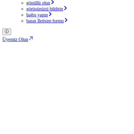
gönüllü olun
görüşünüzü bildirin
bağış yapın
basın İletişim formu
Üyemiz Olun
Kişi Bulunamadı
Türkiye İttifakı Partisi