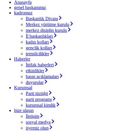
Anasayfa
genel başkanımız
kadromuz
Başkanlık Divanı
Merkez yürütme kurulu
merkez disiplin kurulu
İl başkanlıkları
kadın kolları
gençlik kolları
temsilcilikler
Haberler
İttifak haberleri
etkinlikler
basın açıklamaları
duyurular
Kurumsal
Parti tüzüğü
parti programı
kurumsal kimlik
bize ulaşın
İletişim
sosyal medya
üyemiz olun