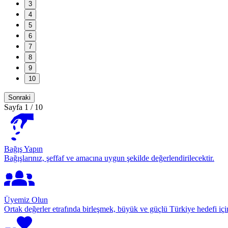
3
4
5
6
7
8
9
10
Sonraki
Sayfa
1
/
10
Bağış Yapın
Bağışlarınız, şeffaf ve amacına uygun şekilde değerlendirilecektir.
Üyemiz Olun
Ortak değerler etrafında birleşmek, büyük ve güçlü Türkiye hedefi için