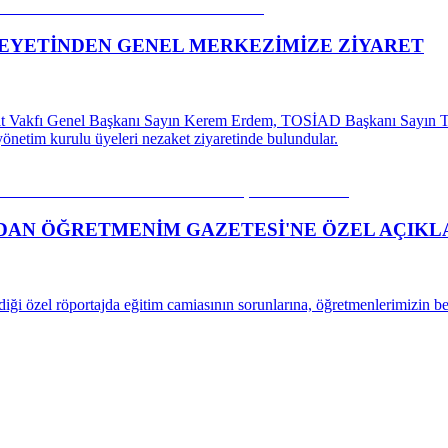
HEYETİNDEN GENEL MERKEZİMİZE ZİYARET
at Vakfı Genel Başkanı Sayın Kerem Erdem, TOSİAD Başkanı Sayın Ta
önetim kurulu üyeleri nezaket ziyaretinde bulundular.
'DAN ÖĞRETMENİM GAZETESİ'NE ÖZEL AÇIK
 özel röportajda eğitim camiasının sorunlarına, öğretmenlerimizin bek