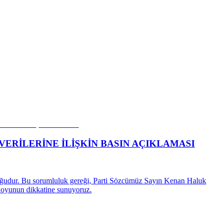
ERİLERİNE İLİŞKİN BASIN AÇIKLAMASI
luluğudur. Bu sorumluluk gereği, Parti Sözcümüz Sayın Kenan Haluk
muoyunun dikkatine sunuyoruz.