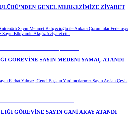
ULÜBÜ’NDEN GENEL MERKEZİMİZE ZİYARET
trenörü Sayın Mehmet Bahçecioğlu ile Ankara Çorumlular Federasyo
 Sayın Bünyamin Akgöz'ü ziyaret etti.
LIĞI GÖREVİNE SAYIN MEDENİ YAMAÇ ATANDI
Sayın Ferhat Yılmaz, Genel Başkan Yardımcılarımız Sayın Arslan Çev
NLIĞI GÖREVİNE SAYIN GANİ AKAY ATANDI