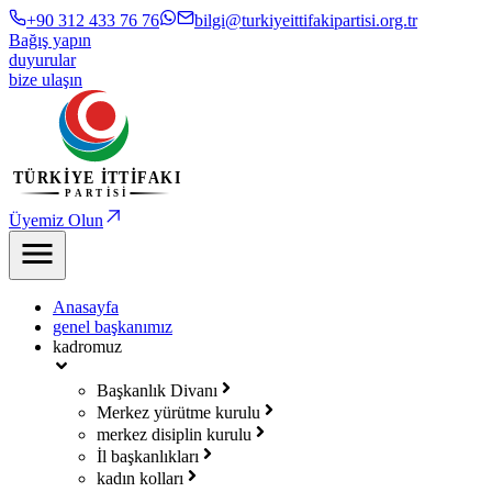
+90 312 433 76 76
bilgi@turkiyeittifakipartisi.org.tr
Bağış yapın
duyurular
bize ulaşın
Üyemiz Olun
Anasayfa
genel başkanımız
kadromuz
Başkanlık Divanı
Merkez yürütme kurulu
merkez disiplin kurulu
İl başkanlıkları
kadın kolları