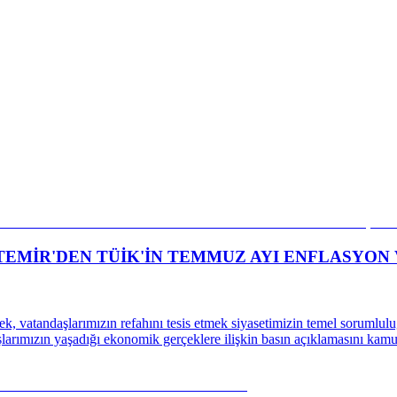
EMİR'DEN TÜİK'İN TEMMUZ AYI ENFLASYON V
rmek, vatandaşlarımızın refahını tesis etmek siyasetimizin temel sorum
şlarımızın yaşadığı ekonomik gerçeklere ilişkin basın açıklamasını ka