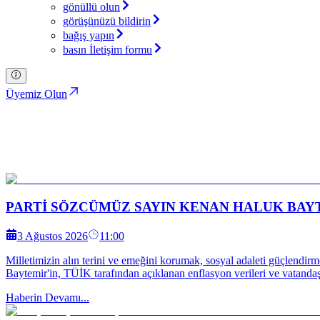
gönüllü olun
görüşünüzü bildirin
bağış yapın
basın İletişim formu
Üyemiz Olun
İttifak Haberleri
Türkiye İttifakı Partisi
PARTİ SÖZCÜMÜZ SAYIN KENAN HALUK BAYT
3 Ağustos 2026
11:00
Milletimizin alın terini ve emeğini korumak, sosyal adaleti güçlendi
Baytemir'in, TÜİK tarafından açıklanan enflasyon verileri ve vatanda
Haberin Devamı...