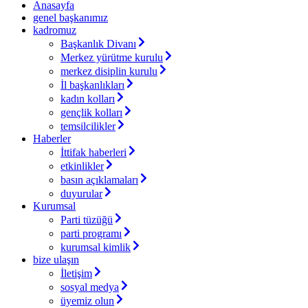
Anasayfa
genel başkanımız
kadromuz
Başkanlık Divanı
Merkez yürütme kurulu
merkez disiplin kurulu
İl başkanlıkları
kadın kolları
gençlik kolları
temsilcilikler
Haberler
İttifak haberleri
etkinlikler
basın açıklamaları
duyurular
Kurumsal
Parti tüzüğü
parti programı
kurumsal kimlik
bize ulaşın
İletişim
sosyal medya
üyemiz olun