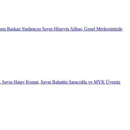
nu Başkan Yardımcısı Sayın Hüseyin Alibaş, Genel Merkezimizde
ik, Sayın Hatay Komat, Sayın Bahattin Saraçoğlu ve MYK Üyemiz