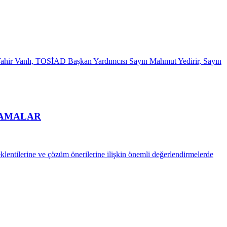
hir Vanlı, TOSİAD Başkan Yardımcısı Sayın Mahmut Yedirir, Sayın
LAMALAR
lentilerine ve çözüm önerilerine ilişkin önemli değerlendirmelerde