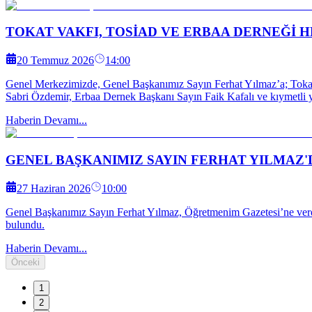
TOKAT VAKFI, TOSİAD VE ERBAA DERNEĞİ 
20 Temmuz 2026
14:00
Genel Merkezimizde, Genel Başkanımız Sayın Ferhat Yılmaz’a; Tok
Sabri Özdemir, Erbaa Dernek Başkanı Sayın Faik Kafalı ve kıymetli y
Haberin Devamı...
GENEL BAŞKANIMIZ SAYIN FERHAT YILMAZ
27 Haziran 2026
10:00
Genel Başkanımız Sayın Ferhat Yılmaz, Öğretmenim Gazetesi’ne verdiği
bulundu.
Haberin Devamı...
Önceki
1
2