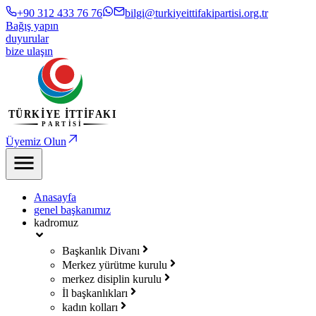
+90 312 433 76 76
bilgi@turkiyeittifakipartisi.org.tr
Bağış yapın
duyurular
bize ulaşın
Üyemiz Olun
Anasayfa
genel başkanımız
kadromuz
Başkanlık Divanı
Merkez yürütme kurulu
merkez disiplin kurulu
İl başkanlıkları
kadın kolları