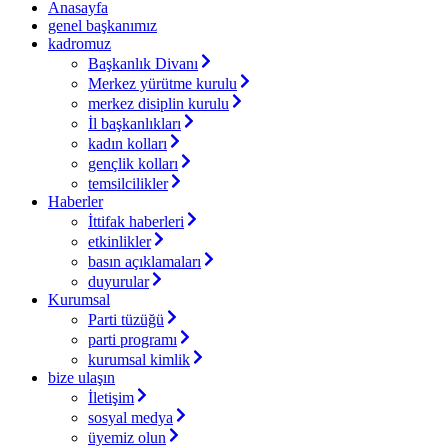
Anasayfa
genel başkanımız
kadromuz
Başkanlık Divanı
Merkez yürütme kurulu
merkez disiplin kurulu
İl başkanlıkları
kadın kolları
gençlik kolları
temsilcilikler
Haberler
İttifak haberleri
etkinlikler
basın açıklamaları
duyurular
Kurumsal
Parti tüzüğü
parti programı
kurumsal kimlik
bize ulaşın
İletişim
sosyal medya
üyemiz olun