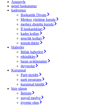
Anasayfa
genel başkanımız
kadromuz
Başkanlık Divanı
Merkez yürütme kurulu
merkez disiplin kurulu
İl başkanlıkları
kadın kolları
gençlik kolları
temsilcilikler
Haberler
İttifak haberleri
etkinlikler
basın açıklamaları
duyurular
Kurumsal
Parti tüzüğü
parti programı
kurumsal kimlik
bize ulaşın
İletişim
sosyal medya
üyemiz olun