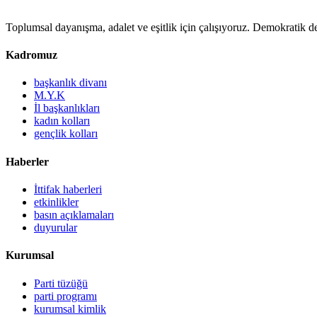
Toplumsal dayanışma, adalet ve eşitlik için çalışıyoruz. Demokratik de
Kadromuz
başkanlık divanı
M.Y.K
İl başkanlıkları
kadın kolları
gençlik kolları
Haberler
İttifak haberleri
etkinlikler
basın açıklamaları
duyurular
Kurumsal
Parti tüzüğü
parti programı
kurumsal kimlik