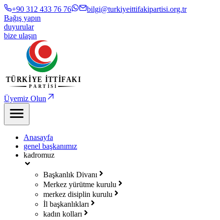
+90 312 433 76 76
bilgi@turkiyeittifakipartisi.org.tr
Bağış yapın
duyurular
bize ulaşın
Üyemiz Olun
Anasayfa
genel başkanımız
kadromuz
Başkanlık Divanı
Merkez yürütme kurulu
merkez disiplin kurulu
İl başkanlıkları
kadın kolları