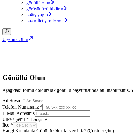
gönüllü olun
görüşünüzü bildirin
bağış yapın
basın İletişim formu
Üyemiz Olun
Gönüllü Olun
Türkiye İttifakı Partisi
Gönüllü Olun
Aşağıdaki formu doldurarak gönüllü başvurusunda bulunabilirsiniz. Yıl
Ad Soyad
*
Telefon Numaranız
*
E-Mail Adresiniz
Ülke / Şehir
*
İlçe
*
Hangi Konularda Gönüllü Olmak İstersiniz? (Çoklu seçim)