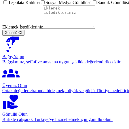
Teşkilata Katılma
Sosyal Medya Gönüllüsü
Sandık Gönüllüs
Eklemek İstedikleriniz
Gönüllü Ol
Bağış Yapın
Bağışlarınız, şeffaf ve amacına uygun şekilde değerlendirilecektir.
Üyemiz Olun
Ortak değerler etrafında birleşmek, büyük ve güçlü Türkiye hedefi için
Gönüllü Olun
Birlikte çalışarak Türkiye’ye hizmet etmek için gönüllü olun.