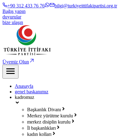
+90 312 433 76 76
bilgi@turkiyeittifakipartisi.org.tr
Bağış yapın
duyurular
bize ulaşın
Üyemiz Olun
Anasayfa
genel başkanımız
kadromuz
Başkanlık Divanı
Merkez yürütme kurulu
merkez disiplin kurulu
İl başkanlıkları
kadın kolları