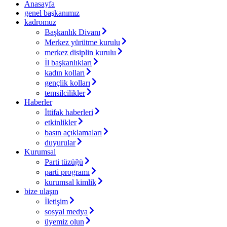
Anasayfa
genel başkanımız
kadromuz
Başkanlık Divanı
Merkez yürütme kurulu
merkez disiplin kurulu
İl başkanlıkları
kadın kolları
gençlik kolları
temsilcilikler
Haberler
İttifak haberleri
etkinlikler
basın açıklamaları
duyurular
Kurumsal
Parti tüzüğü
parti programı
kurumsal kimlik
bize ulaşın
İletişim
sosyal medya
üyemiz olun