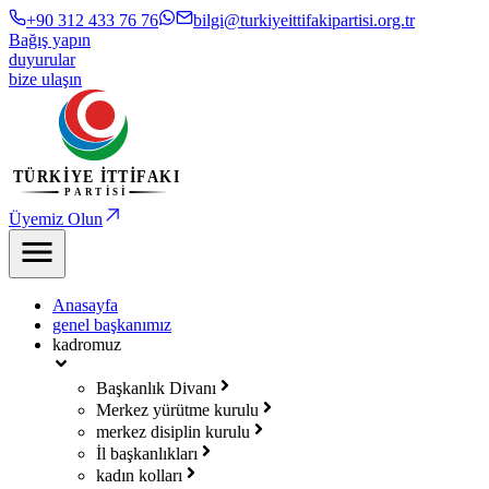
+90 312 433 76 76
bilgi@turkiyeittifakipartisi.org.tr
Bağış yapın
duyurular
bize ulaşın
Üyemiz Olun
Anasayfa
genel başkanımız
kadromuz
Başkanlık Divanı
Merkez yürütme kurulu
merkez disiplin kurulu
İl başkanlıkları
kadın kolları