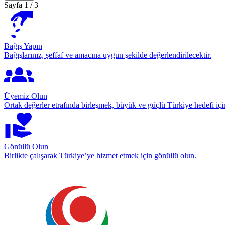
Sayfa
1
/
3
Bağış Yapın
Bağışlarınız, şeffaf ve amacına uygun şekilde değerlendirilecektir.
Üyemiz Olun
Ortak değerler etrafında birleşmek, büyük ve güçlü Türkiye hedefi için
Gönüllü Olun
Birlikte çalışarak Türkiye’ye hizmet etmek için gönüllü olun.