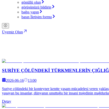
gönüllü olun
görüşünüzü bildirin
bağış yapın
basın İletişim formu
Üyemiz Olun
Basin Açıklamaları
Türkiye İttifakı Partisi
SURİYE ÇÖLÜNDEKİ TÜRKMENLERİN ÇIĞLIĞ
2026-06-16
13:00
Suriye çölündeki bir konteyner kentte yaşam mücadelesi veren yaklaşık
yaşayan bu insanlar, dünyanın unuttuğu bir insani trajedinin mağdurlar
Detay