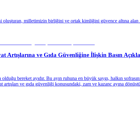
 oluşturan, milletimizin birliğini ve ortak kimliğini güvence altına ala
at Artışlarına ve Gıda Güvenliğine İlişkin Basın Açıkl
lduğu bereket ayıdır. Bu ayın ruhuna en büyük saygı, halkın sofrasını
yat artışları ve gıda güvenliği konusundaki, zam ve kazanç ayına dönüşt