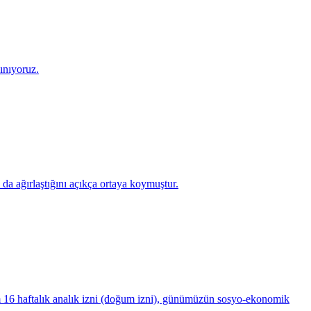
kınıyoruz.
da ağırlaştığını açıkça ortaya koymuştur.
16 haftalık analık izni (doğum izni), günümüzün sosyo-ekonomik