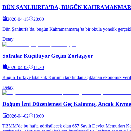
DÜN ŞANLIURFA’DA, BUGÜN KAHRAMANMARA
2026-04-15
20:00
Dün Şanlıurfa’da, bugün Kahramanmaraş’ta bir okula yönelik gerçekleştir
Detay
Sofralar Küçülüyor Geçim Zorlaşıyor
2026-04-03
11:30
Bugün Türkiye İstatistik Kurumu tarafından açıklanan ekonomik veriler
Detay
Doğum İzni Düzenlemesi Geç Kalınmış, Ancak Kıymet
2026-04-02
13:00
TBMM’de bu hafta görüşülecek olan 657 Sayılı Devlet Memurları Ka