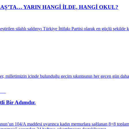
Ş’TA… YARIN HANGİ İLDE, HANGİ OKUL?
ilen silahlı saldırıyı Türkiye İttifakı Partisi olarak en güçlü şekilde 
, milletimizin içinde bulunduğu geçim sıkıntısının her geçen gün daha 
li Bir Adımdır.
nun’un 104/A maddesi uyarınca kadın memurlara sağlanan 8+8 toplam 