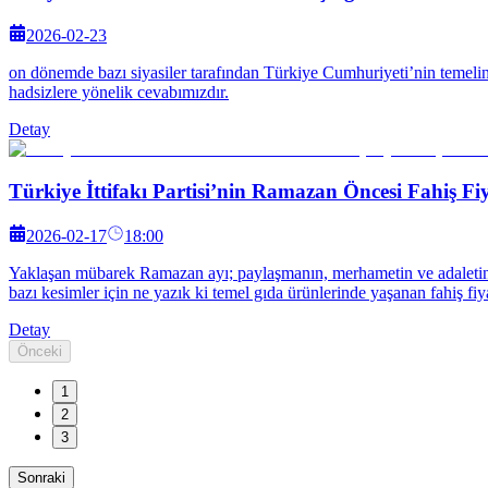
2026-02-23
on dönemde bazı siyasiler tarafından Türkiye Cumhuriyeti’nin temelini
hadsizlere yönelik cevabımızdır.
Detay
Türkiye İttifakı Partisi’nin Ramazan Öncesi Fahiş Fiy
2026-02-17
18:00
Yaklaşan mübarek Ramazan ayı; paylaşmanın, merhametin ve adaletin o
bazı kesimler için ne yazık ki temel gıda ürünlerinde yaşanan fahiş fi
Detay
Önceki
1
2
3
Sonraki