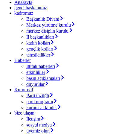
Anasayfa
genel başkanımız
kadromuz
Başkanlık Divanı
Merkez yürütme kurulu
merkez disiplin kurulu
İl başkanlıkları
kadın kolları
gençlik kolları
temsilcilikler
Haberler
İttifak haberleri
etkinlikler
basın açıklamaları
duyurular
Kurumsal
Parti tüzüğü
parti programı
kurumsal kimlik
bize ulaşın
İletişim
sosyal medya
üyemiz olun