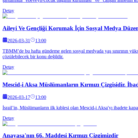
şartlarında "ebeveyn-çocuk bağının kurulması" ve "çalışan annenin ko
Detay
Aileyi Ve Gençliği Korumak İçin Sosyal Medya Düzen
2026-03-31
13:00
TBMM’de bu hafta gündeme gelen sosyal medyada yaş sınırının yüksel
çözülebilecek bir konu değildir.
Detay
Mescid-i Aksa Müslümanların Kırmızı Çizgisidir. İba
2026-03-17
13:00
İsrail’in, Müslümanların ilk kıblesi olan Mescid-i Aksa'yı ibadete 
Detay
Anayasa'nın 66. Maddesi Kırmızı Çizgimizdir