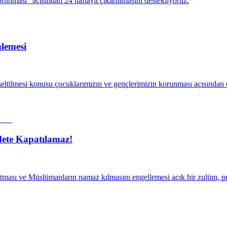
runması" açısından 24 haftaya çıkartılmasını destekliyoruz.
lemesi
tilmesi konusu çocuklarımızın ve gençlerimizin korunması açısından ö
dete Kapatılamaz!
kapatması ve Müslümanların namaz kılmasını engellemesi açık bir zulüm,